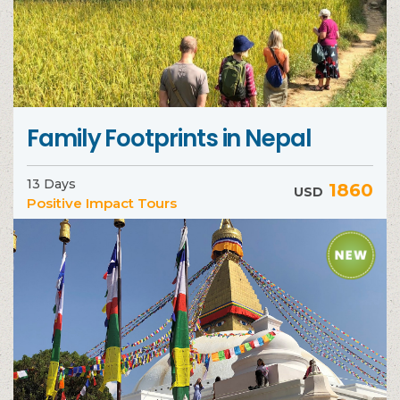
mix of adventure, culture, and stunning...
Family Footprints in Nepal
13 Days
1860
USD
Positive Impact Tours
“Family Footprints in Nepal” is more than just a
vacation—it’s a journey of bonding, discovery,
and wonder for parents and children alike. This
13-day Family Footprints in Nepal journey is
thoughtfully designed to take your family beyond
the guidebooks and into the soul of Nepal’s
breathtaking landscapes and vibrant...