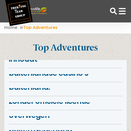
Waarom Nederlandse spelers
Skip
Home
Top Adventures
to
kiezen voor buitenlandse
Adventure Tour Operator | Trekking Agency in Nepal
Best trekking agency in Nepal
content
gokplatformen en wat dit
Top Adventures
Reden waarom Nederlandse
Nederlandse spelers gaan
inhoudt
spelers vaker kiezen voor
massaal voor online
buitenlandse casino’s
gokplatforms in het
Waarom Dutch spelers kiezen
Waarom Nederlandse spelers
De Nederlandse gamingindustrie heeft de
buitenland.
voor buitenlandse goksites
voorbije periode significante transformaties
kiezen voor internationale
De Nederlandse gokmarkt heeft de voorbije
doorgemaakt. Steeds meer spelers verkennen
zonder officiële licentie
gokkasten en wat te
jaren een opmerkelijke transformatie
opties buiten de landsgrenzen, op zoek naar
Waarom Nederlandse spelers
Nederlandse gokliefhebbers maken steeds
doorgemaakt. Increasingly meer Nederlandse
meer variatie, hogere bonussen en een breder
overwegen
selecteren online casino’s
frequenter de keuze om te spelen bij
spelers onderzoeken buitenlandse websites voor
Waarom Nederlandse gamers
aanbod aan spellen. Deze trend stelt kritische
Een groeiend aantal Nederlandse spelers kiezen
buitenlandse gokplatforms in plaats van bij
hun gokbeleving online, hoewel de
vraagstukken aan de orde over regelgeving,
buiten Nederland
voor online casino’s en sportweddenschappen