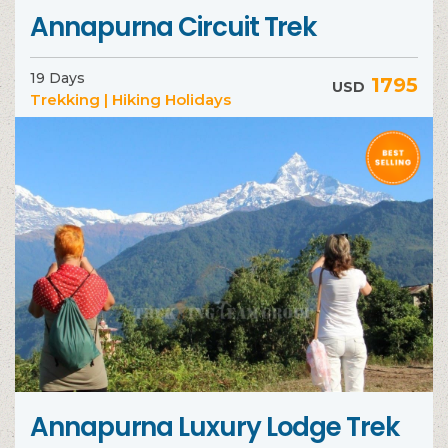
Annapurna Circuit Trek
19 Days
1795
USD
Trekking | Hiking Holidays
Annapurna Circuit trek features diverse
landscapes, from lush forests to high-altitude
deserts, with highlights including Muktinath and
the world’s deepest gorge, the Kali Gandaki
Valley. The Annapurna Circuit Trek is one of the
world’s best treks, offering more variety than
any other equivalent trek in the world in terms...
Annapurna Luxury Lodge Trek