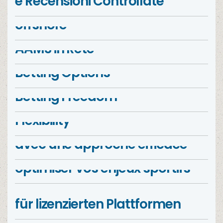
e Recensioni Controllate
sicurezza delle piattaforme
Nel panorama del gioco online italiano, sempre
salvaguardare i propri dati personali e finanziari.
Guida Operativa alla
niet toevallig: buitenlandse platforms bieden
spelaanbod en aantrekkelijkere bonussen. In dit
più giocatori si interrogano sulle alternative ai
Quando si esplorano alternative piattaforme di
vaak aantrekkelijke bonussen, een ruimer
artikel onderzoeken we waarom zoveel
offshore
Protezione dei Siti di Casino non
casinò regolamentati dall’Agenzia delle Dogane
Why UK Players Choose Non
gioco, è importante saper valutare gli standard
spelassortiment en meer flexibiliteit dan
Nederlanders...
Nel mondo dei piattaforme di gioco, la selezione
e dei Monopoli. Queste piattaforme internazionali
di sicurezza adottati, controllare le certificazioni
binnenlandse alternatieven. In dit artikel
AAMS in Rete
GamStop Casinos for Flexible
di una piattaforma affidabile è una priorità
Why UK Players Opt For
operano con licenze rilasciate da autorità estere
di sicurezza e riconoscere i segnali che
onderzoeken we wat de redenen zijn...
Nel panorama del gioco online, sempre più
fondamentale per qualsiasi utente. Riconoscere
riconosciute, offrendo condizioni di gioco
differenziano un operatore...
Betting Options
Casinos Not on GamStop for
giocatori italiani si rivolgono a piattaforme di
le qualità specifiche che caratterizzano un
Reasons UK Players Prefer Non
differenti rispetto ai siti tradizionali.
La protezione digitale costituisce una priorità
casinò offshore che operano al di fuori della
operatore legittimo da uno di dubbia reputazione
Comprendere il loro funzionamento e i vantaggi...
Betting Freedom
GamStop Casinos for Greater
assoluta per chi decide di accedere su casino
regolamentazione dell’Agenzia delle Dogane e
Comment optimiser vos profits
comporta comprensione dettagliata delle
UK players increasingly seek betting platforms
digitali digitali. Questa guida approfondita
dei Monopoli. Queste alternative internazionali
licenze internazionali, valutazione delle feedback
Flexibility
sur Casinoly casino en ligne
that offer greater freedom and flexibility beyond
analizza gli elementi chiave della protezione dei
offrono vantaggi tecnici distintivi e soluzioni
autentici e consapevolezza dei protocolli di
UK players tend to pursue alternative gaming
traditional restrictions. Many gamblers find
dati e delle operazioni economiche, mettendo a
innovative in termini di sicurezza, metodi di
avec une approche efficace
tutela...
La méthode Kelly pour
platforms that provide unlimited access to their
themselves drawn to alternative casino sites
disposizione strumenti pratici per verificare
pagamento e varietà di...
The UK gambling landscape has evolved
favorite gaming options. With the growing
Technische Voraussetzungen
that operate outside the UK’s self-exclusion
l’affidabilità delle piattaforme di casino globali e
optimiser vos enjeux sportifs
significantly in recent years, with self-exclusion
popularity of player protection measures, many
scheme, providing access to diverse gaming
proteggere la propria esperienza...
an Spielerschutzmechanismen
Les casinos en ligne proposent actuellement une
schemes like GamStop becoming a prominent
VipLuck Online Casino:
gamblers find themselves looking for options
options, higher betting limits, and fewer
multitude d’opportunités pour les joueurs
feature of regulated gaming. While these
beyond conventional licensed platforms. These
withdrawal restrictions. These platforms cater to
für lizenzierten Plattformen
Fesselnde Automatenspiele
Dans le monde des paris sportifs, la gestion de
souhaitant maximiser leurs gains. Grâce à une
measures serve an important purpose for those
unregulated options offer increased flexibility,
experienced...
bankroll est cruciale pour optimiser les
approche méthodique et des techniques
seeking to limit their gambling activities, many UK