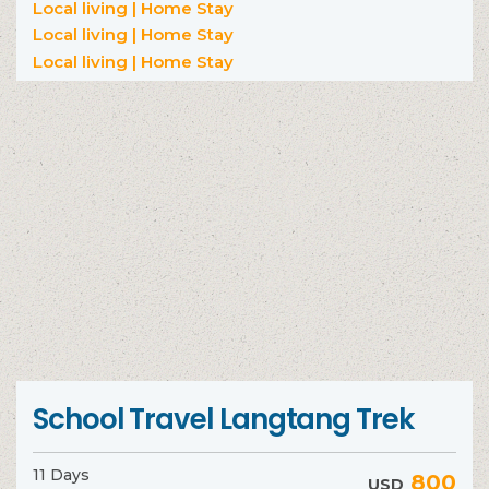
Upper Mustang Biking is truly an awe-inspiring
School Travel Langtang Trek
world’s premier trekking routes, offering a
increasingly popular due to many traditional
begin by exploring Kathmandu Valley and the
Annapurna is one of the unique and exciting ways
School Travel Annapurna Base
Local living | Home Stay
as Annapurna, Dhaulagiri, Nilgiri, Himchuli, and
and historical sites of Nepal. Designed for...
11 Days
vibrant culture. It starts...
1150
USD
Kathmandu Valley Rim Biking is one of the best
Poon Hill Trek
adventure and a phenomenal experience that
diversity unmatched by any other biking trip of
trekking routes being replaced by dirt roads. This
medieval town of Bhaktapur, then head to
School Travel Everest Base
Local living | Home Stay
of doing trekking with Yoga and Meditation
Machhapuchhre. Our journey begins in
12 Days
1099
USD
The Tamang Heritage Trail Trek and home stay is
Camp Trek
and adventurous destinations in Nepal which
you’ll never forget. Upper Mustang boasts a
comparable length. This adventure takes riders
route unveils hidden gems like Kagbeni,
Local living | Home Stay
Balthali, a picturesque village with stunning views.
enjoying the...
11 Days
Kathmandu, where we’ll explore...
800
USD
Ghale Gaun Village homestay trek is an
Camp Trek
an exciting new trekking route in the Himalayas
brings you some of the exhilarating ultimate view
desert-like topography, with dusty trails that
from the lush sub-tropical zones up to the arid
School Travel
Muktinath, Lupra Village, Marpha, and serene
From there,...
12 Days
800
USD
Chitlang is an ancient Newari settlement located
Chitwan Tour
exceptional way to delve into local life and
that combines the Tamang Heritage Trail and
points and cultural heritage sites. We travel
include off-road riding sections under bright
School Travel
edges of the Tibetan plateau. As the ultimate
lakes. Beginning in Kathmandu Valley for initial
17 Days
1000
USD
“School Travel Langtang Trek provides students
22 km southwest of Kathmandu Valley. This
experience the warmth of Nepalese hospitality.
the Langtang Valley trek. This adventure offers a
along little-used dirt roads away from the hustle
School Travel
sunshine and blue skies during the day, promising
mountain biking experience...
18 Days
exploration, the journey moves...
1500
USD
This week long lodge Ghorepani & Poonhill trek in
with an enriching adventure through the
picturesque village is surrounded by lush green
Located in the Lamjung district, 12.5 kilometers
unique experience, taking trekkers off the
School Travel
and bustle of the city. This route will not
thrills and happiness. Exploring Upper Mustang
03 Days
320
USD
The Annapurna Base Camp Trek is a showcase
the Annapurna foothills offers all the best of
picturesque Langtang Valley, blending stunning
forests that are home to over one hundred and
northeast of Pokhara, Ghale Gaun is a
Safari Tour - Jungle Safari
beaten path to explore the rich cultural heritage
disappoint for...
by bike also...
School travel in Everest Base Camp is an
of cultural and physical diversities. High and
trekking in Nepal, including accommodation in
natural beauty with cultural immersion. This trek
sixty species of birds and animals. The expansive
picturesque village that offers a unique cultural
and stunning landscapes...
Chitwan National Park, listed as a UNESCO World
unforgettable expedition in the lap of the tallest
beautiful mountain peaks such as Annapurna 1,
comfortable family run tea house lodges along
offers a unique educational experience,
green fields and a large peach garden with more
experience. As you arrive in Ghale Gaun,...
Heritage Site, is Nepal’s premier wildlife reserve,
peak of the world. First conquered by Tenzing
Gangapurna and Machhapuchhre encircle the
the way. Enjoy trekking in the spectacular
combining outdoor exploration with the
than a...
boasting dense forests and grassy plains that
Norgay Sherpa and Sir Edmund Hillary in
Annapurna Sanctuary. The lodge-based trek is
mountain scenery through charming villages
opportunity to learn about local traditions and
are home to rare mammals such as one-horned
1953, Everest Base Camp has traditionally been
through terraced hillsides, picturesque villages
inhabited by the Gurungs, dense rhododendron
geography.” Embarking on a “School Travel
rhinos and Bengal tigers. With an impressive
the ultimate goal for the high altitude trekkers.
and dense rhododendron forests with the
forests...
Langtang Trek”...
biodiversity including 56 species of herpetofauna,
Our carefully devised itinerary with...
magnificent Himalaya on the backdrop....
544 bird species, 126 fish species,...