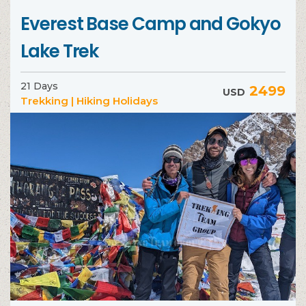
Everest Base Camp and Gokyo
Lake Trek
21 Days
2499
USD
Trekking | Hiking Holidays
Everest Base Camp and Gokyo Lake Trek: A Dual
Adventure Through the Roof of the World and
the Glistening Gokyo Lakes Everest Base Camp
and Gokyo Lake Trek combines the major
highlights of both the ‘Everest Base Camp Trek’
and the ‘Gokyo Lake Trek,’ and includes a
traverse of...