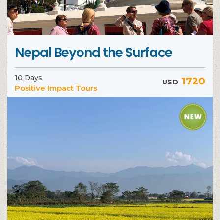
Nepal Beyond the Surface
10 Days
1720
USD
Positive Impact Tours
“Nepal Beyond the Surface is a soul-stirring
journey of cultural immersion, community
connection, and mindful travel through the heart
of Nepal.” Nepal Beyond the Surface is a 10-day
journey through Nepal that’s not a race through
landmarks — it’s a slow, intentional exploration of
the country’s soul. Nepal Beyond...