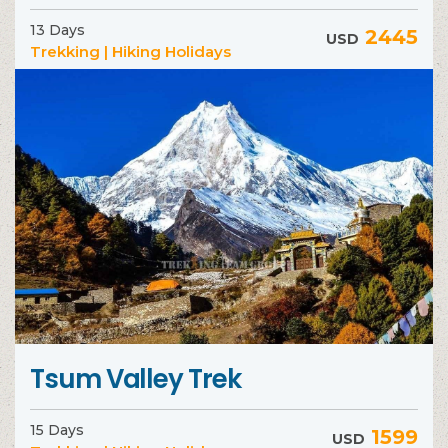
13 Days
2445
USD
Trekking | Hiking Holidays
“Experience the majestic Annapurna region in
comfort and style with the Annapurna Luxury
Lodge Trek.” The Annapurna Luxury Lodge Trek is
one of the most popular trekking experiences in
Nepal’s Annapurna region. It blends adventure
with comfort, offering a luxurious way to explore
Nepal’s stunning natural beauty and rich...
Tsum Valley Trek
Upper Mustang Trek
Everest Luxury Lodge Trek
15 Days
1599
USD