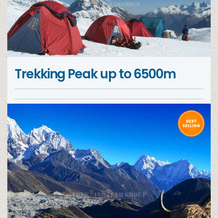
technical climbing routes attract experienced
mountaineers. Situated...
Trekking Peak up to 6500m
Trekking peak up to 6500m in Nepal offer
adventurous opportunities for climbers seeking a
taste of high-altitude mountaineering without
the technical demands of major expeditions.
These peaks, generally ranging from 5,600
meters to just under 7,000 meters, provide
thrilling challenges amidst stunning Himalayan
landscapes. Here’s a list of some...