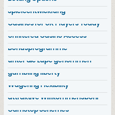
Microgaming in der Mobil-
Bonusangebote erwarten. Entdecken Sie
haben Online-Casinos klassische Spielstätten in
Gaming-Branche hat sich in den letzten Jahren
Online-Casinos genießen wachsende Beliebtheit,
Zeitgenössische Gaming-Seiten überzeugen
erstklassige Unterhaltung mit brillanten Grafiken,
vielen Bereichen überholt und ermöglichen ein
Spieleentwicklung
dynamisch weiterentwickelt und stellt Spielern
Uncover the Best Non GamStop
und immer mehr Anbieter drängen auf den
durch innovative Spielkonzepte, sichere
Why UK Players Opt For Non
spannenden Themen und attraktiven
angenehmes Spielvergnügen von zu Hause aus.
zur Verfügung eine...
UK players looking for greater flexibility in their
Markt. Realz Casino ist eine dieser
Zahlungsmethoden und attraktive
Gewinnchancen, die Ihr Gaming-Abenteuer zu
Casinos for UK Players Today
Vielfalt an Spielautomaten im Wyns Casino Die
GamStop Casinos for
digital gaming experience are steadily turning to
Spielplattformen, die mit modernen Ansätzen
Spinsy Casino Online: Große
Bonusangebote für neue Nutzer. Willkommen bei
etwas Besonderem gestalten werden.
Auswahl...
Die mobile Spieleentwicklung hat sich zu einem
unregulated gaming platforms that operate
und attraktiven Angeboten um die Gunst der
Vox Casino Online – Ihr Portal für erstklassige
Unfiltered Casino Access
Willkommen im Casino Kingdom – Ihr
Auswahl an Slots und lukrative
der wichtigsten Bereiche der iGaming-Industrie
outside the UK’s self-exclusion scheme. These
Spinsy Casino im Test: Spiele-
Spieler wirbt. Doch erfüllt Realz Casino seine
Unterhaltung Die digitale Glücksspielbranche
persönliches Online-Glücksspiel-Abenteuer
UK players seeking out alternatives to GamStop-
entwickelt. Zwei führende Anbieter haben dabei
platforms provide expanded gaming flexibility,
Versprechen? In diesem ausführlichen Test
Bonusprogramme
wächst kontinuierlich und bietet anspruchsvollen
Tauchen Sie ein...
Angebot und Bonus-Deals
registered gambling sites have numerous
unterschiedliche Ansätze gewählt, um Spieler auf
Why British gamblers choose
diverse payment options, and minimal limitations,
untersuchen wir Realz Casino unter die Lupe und...
Spielern immer neue Möglichkeiten. Premium-
British players frequently look for online venues
options within today’s digital casino market.
Smartphones und Tablets zu erreichen. Dieser
attracting those who desire more say in their
unter die Lupe genommen
Anbieter...
Casinos Not on GamStop for
that provide complete freedom from regulatory
These offshore platforms offer unlimited access
Why UK Players Opt for
Überblick analysiert die Vorteile und Nachteile
casino selections and financial...
Die digitale Glücksspielwelt bietet eine
restrictions and responsible gambling limits.
to gaming options, sports betting, and generous
beider Entwickler im Bereich der mobilen Spiele.
gambling liberty
Casinos Not on GamStop for
umfangreiche Vielfalt an Plattformen, die Nutzer
These unregulated platforms provide unlimited
Spinsy Online Casino: Premium
bonuses without the limitations imposed by the
Die Vorreiter der mobilen Casino-Technologie
Digitale Casinos gewinnen an Beliebtheit, und die
mit attraktiven Angeboten und spannenden
gameplay to slot machines, adjustable funding
UK’s self-exclusion program. Understanding
Wagering Flexibility
Microgaming...
Gaming-Automaten und
Auswahl an Anbietern wächst stetig. In diesem
Spielmöglichkeiten begeistern. Moderne Casinos
Why UK Players Select Internet
caps, and varied transaction choices without the
which sites provide secure, licensed gaming
UK players seeking more flexibility in their online
detaillierten Bericht nehmen wir einen
punkten durch umfangreiche Spielesammlungen,
restrictions set forth by conventional gaming
attraktive Willkommensboni
Top Casinos Outside GamStop:
experiences is...
Gaming Platforms Not on
gaming experience are steadily exploring
genaueren Blick auf Spielangebot,
großzügige Willkommensboni und
authorities. Understanding why gamers select
UK gamblers increasingly seek non-regulated
alternative platforms that operate outside the
Leading UK Destinations for
Bonusoptionen und weitere wichtige Aspekte
benutzerfreundliche Plattformen, die sowohl
GamStop Schemes
these sites...
gaming sites that offer unrestricted gaming
UK Gambling Commission’s self-exclusion
dieses Casinos, um Ihnen eine fundierte
Anfängern als auch erfahrenen Spielern ein