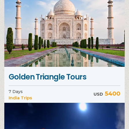
with unparalleled, close-up views of the majestic
Makalu, and offers an off-the-beaten-path
adventure through pristine, remote landscapes
and vibrant Sherpa villages. The Makalu Base
Camp Trek is an extraordinary adventure that
takes you to the base of Makalu, the fifth highest
mountain...
Golden Triangle Tours
7 Days
5400
USD
India Trips
Discover the Golden Triangle tours: A Journey
through India’s Rich Heritage Embark on a
mesmerizing journey through India’s famed