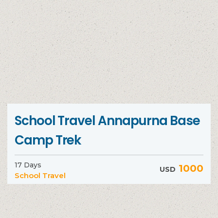
Cooking Class
1/2 Days
50
USD
Nepal Trips
Learning to cook Nepalese cuisine can be a
fantastic experience while you’re in Nepal. In just
half a day, you can immerse yourself in the local
culinary culture. You’ll start by visiting the
bustling local market with a chef to pick out
fresh ingredients for your chosen dish. Popular...
Best of Western Bhutan