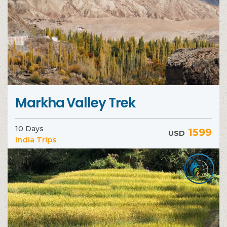
essence of the Himalayas on this thoughtfully
crafted 9-day Ladakh Cultural Tour, designed to
immerse you in the region’s rich traditions,
dramatic landscapes, and...
Markha Valley Trek
10 Days
1599
USD
India Trips
The Markha Valley Trek offers an unforgettable
blend of high mountain trails, remote villages,
and ancient Buddhist heritage, making it one of
Ladakh’s most enriching trekking experiences.
The Markha Valley Trek is one of Ladakh’s most
iconic and rewarding journeys, offering a perfect