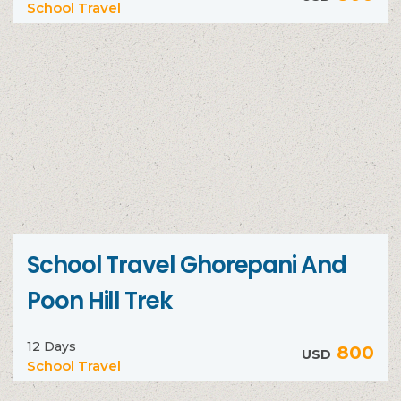
Philanthropic Travel Nepal
1 Day
150
USD
Nepal Trips
Philanthropic Travel Nepal blends adventure
with community support, offering travelers a
chance to explore Nepal while contributing to
local development and charitable causes.
Philanthropic Travel Nepal invites you to
experience the profound impact of purposeful
travel with Trekking Team Group. Our mission is
to blend adventure with meaningful
contributions,...